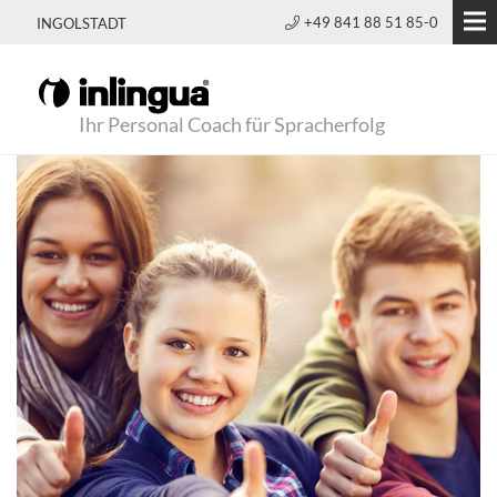
+49 841 88 51 85-0
INGOLSTADT
Ihr Personal Coach für Spracherfolg