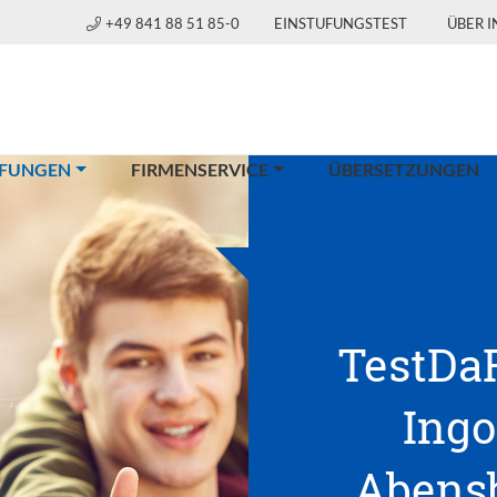
+49 841 88 51 85-0
EINSTUFUNGSTEST
ÜBER 
(CURRENT)
FUNGEN
FIRMENSERVICE
ÜBERSETZUNGEN
TestDaF
Ingo
Abensb