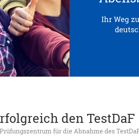
Ihr Weg z
deuts
erfolgreich den TestDaF
tes Prüfungszentrum für die Abnahme des TestDa