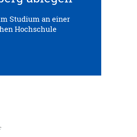
um Studium an einer
chen Hochschule
F