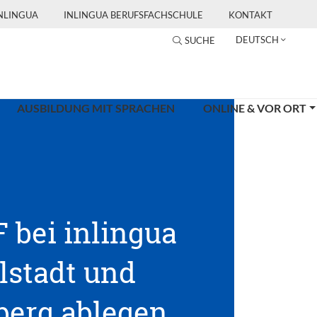
INLINGUA
INLINGUA BERUFSFACHSCHULE
KONTAKT
DEUTSCH
SUCHE
AUSBILDUNG MIT SPRACHEN
ONLINE & VOR ORT
 bei inlingua
lstadt und
erg ablegen