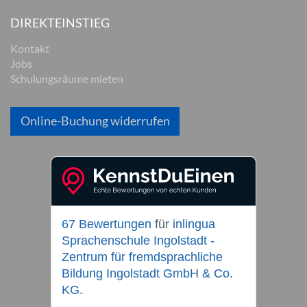
DIREKTEINSTIEG
Kontakt
Jobs
Schulungsräume mieten
Online-Buchung widerrufen
67 Bewertungen
für
inlingua
Sprachenschule Ingolstadt -
Zentrum für fremdsprachliche
Bildung Ingolstadt GmbH & Co.
KG.