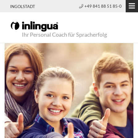
+49 841 88 51 85-0
INGOLSTADT
Ihr Personal Coach für Spracherfolg