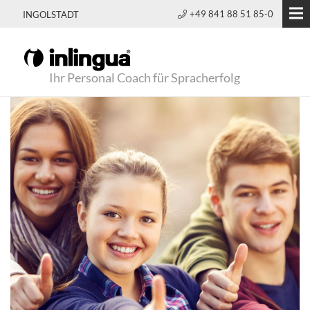
+49 841 88 51 85-0
INGOLSTADT
Ihr Personal Coach für Spracherfolg