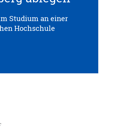
um Studium an einer
chen Hochschule
F