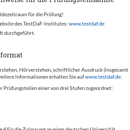
ldezeitraum für die Prüfung!
ebsite des TestDaF-Institutes:
www.testdaf.de
dt durchgeführt.
sformat
erstehen, Hörverstehen, schriftlicher Ausdruck (insgesam
eitere Informationen erhalten Sie auf
www.testdaf.de.
r Prüfungsteilen einer von drei Stufen zugeordnet:
e 4 für die Zulassung an einer deutschen Universität.