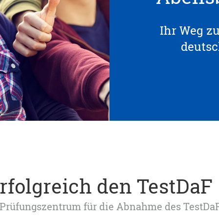
Ihr Weg z
deuts
erfolgreich den TestDaF
tes Prüfungszentrum für die Abnahme des TestDa