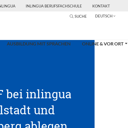
INLINGUA
INLINGUA BERUFSFACHSCHULE
KONTAKT
DEUTSCH
SUCHE
AUSBILDUNG MIT SPRACHEN
ONLINE & VOR ORT
 bei inlingua
lstadt und
erg ablegen