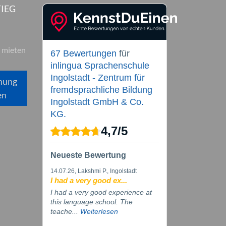
IEG
 mieten
67 Bewertungen
für
inlingua Sprachenschule
Ingolstadt - Zentrum für
hung
fremdsprachliche Bildung
en
Ingolstadt GmbH & Co.
KG.
4,7
/
5
Neueste Bewertung
14.07.26
, Lakshmi P., Ingolstadt
I had a very good ex...
I had a very good experience at
this language school. The
teache...
Weiterlesen