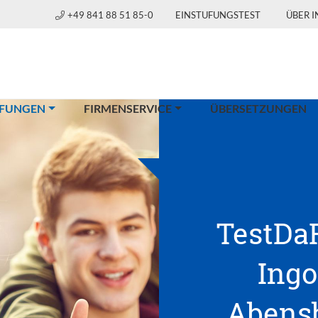
+49 841 88 51 85-0
EINSTUFUNGSTEST
ÜBER 
(CURRENT)
FUNGEN
FIRMENSERVICE
ÜBERSETZUNGEN
TestDaF
Ingo
Abensb