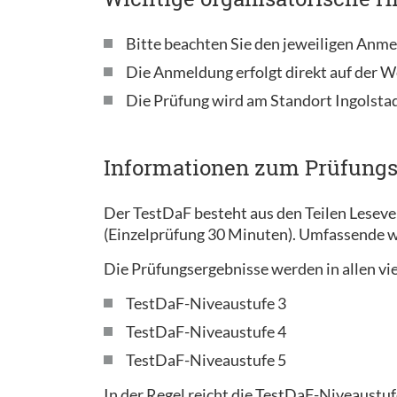
Bitte beachten Sie den jeweiligen Anme
Die Anmeldung erfolgt direkt auf der W
Die Prüfung wird am Standort Ingolsta
Informationen zum Prüfung
Der TestDaF besteht aus den Teilen Lesev
(Einzelprüfung 30 Minuten). Umfassende w
Die Prüfungsergebnisse werden in allen vie
TestDaF-Niveaustufe 3
TestDaF-Niveaustufe 4
TestDaF-Niveaustufe 5
In der Regel reicht die TestDaF-Niveaustuf