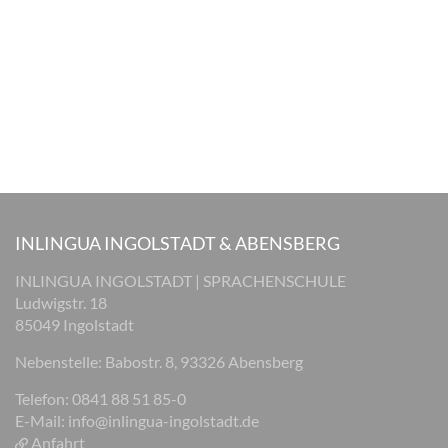
INLINGUA INGOLSTADT & ABENSBERG
INLINGUA INGOLSTADT | SPRACHENSCHULE
Ludwigstr. 18
85049 Ingolstadt
Nebenstelle: Babostr. 8, 93326 Abensberg
Telefon: 0841 88 51 85-0
E-Mail:
info@inlingua-ingolstadt.de
Anfahrt