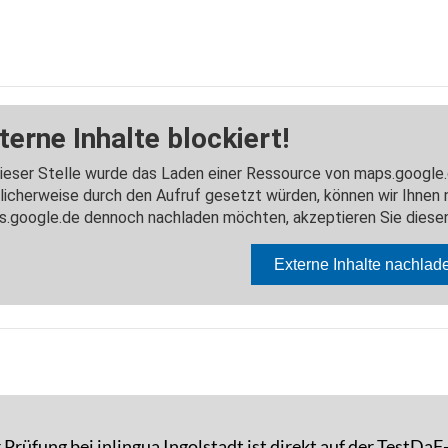
Prüfung bei inlingua Ingolstadt ist direkt auf der TestDa