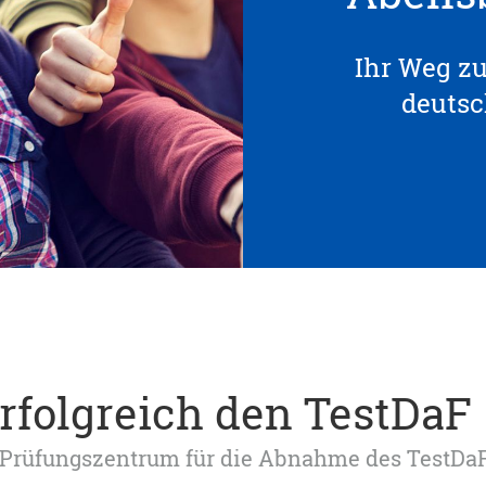
Ihr Weg z
deuts
erfolgreich den TestDaF
tes Prüfungszentrum für die Abnahme des TestDa