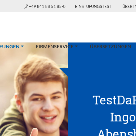
+49 841 88 51 85-0
EINSTUFUNGSTEST
ÜBER 
(CURRENT)
FUNGEN
FIRMENSERVICE
ÜBERSETZUNGEN
TestDaF
Ingo
Abensb