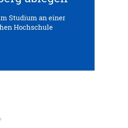
um Studium an einer
chen Hochschule
F