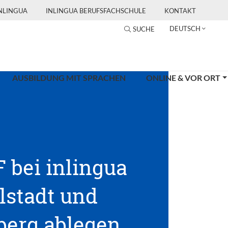
INLINGUA
INLINGUA BERUFSFACHSCHULE
KONTAKT
DEUTSCH
SUCHE
AUSBILDUNG MIT SPRACHEN
ONLINE & VOR ORT
 bei inlingua
lstadt und
erg ablegen