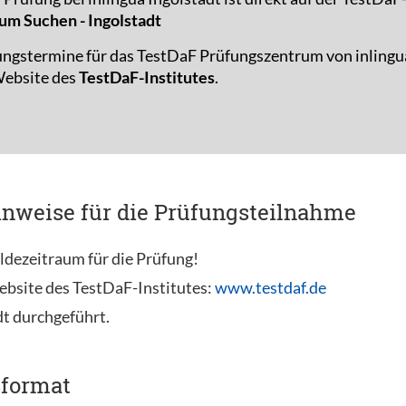
um Suchen - Ingolstadt
ungstermine für das TestDaF Prüfungszentrum von inlingu
 Website des
TestDaF-Institutes
.
inweise für die Prüfungsteilnahme
ldezeitraum für die Prüfung!
ebsite des TestDaF-Institutes:
www.testdaf.de
dt durchgeführt.
sformat