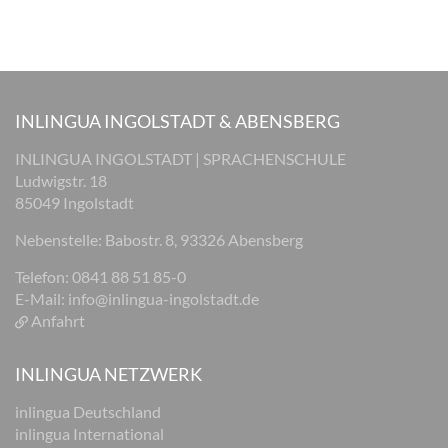
INLINGUA INGOLSTADT & ABENSBERG
INLINGUA INGOLSTADT | SPRACHENSCHULE
Ludwigstr. 18
85049 Ingolstadt
Nebenstelle: Babostr. 8, 93326 Abensberg
Telefon: 0841 88 51 85-0
E-Mail:
info@inlingua-ingolstadt.de
Anfahrt
INLINGUA NETZWERK
inlingua Deutschland
inlingua International