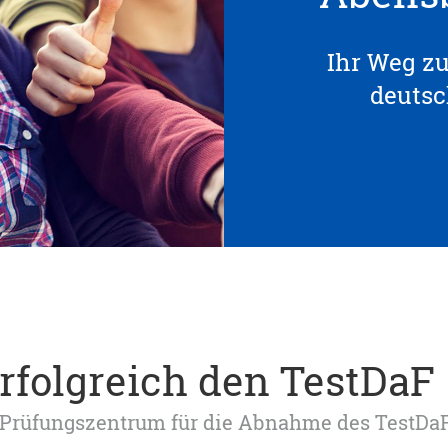
Ihr Weg z
deuts
erfolgreich den TestDaF
tes Prüfungszentrum für die Abnahme des TestDa