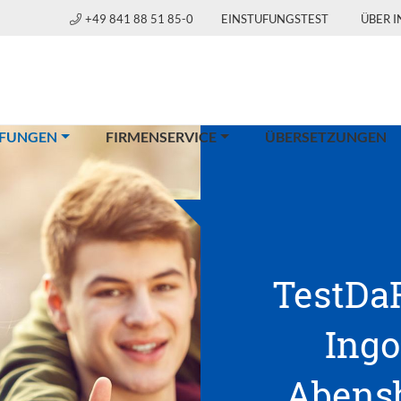
+49 841 88 51 85-0
EINSTUFUNGSTEST
ÜBER 
(CURRENT)
FUNGEN
FIRMENSERVICE
ÜBERSETZUNGEN
TestDaF
Ingo
Abensb