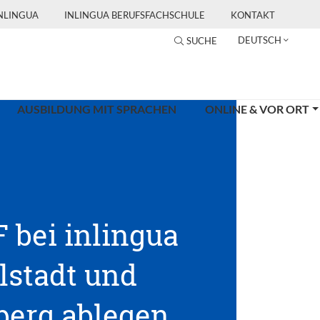
INLINGUA
INLINGUA BERUFSFACHSCHULE
KONTAKT
DEUTSCH
SUCHE
AUSBILDUNG MIT SPRACHEN
ONLINE & VOR ORT
 bei inlingua
lstadt und
erg ablegen