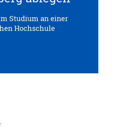
um Studium an einer
chen Hochschule
F