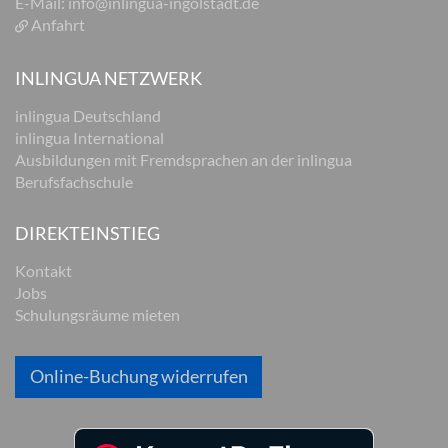
E-Mail:
info@inlingua-ingolstadt.de
Anfahrt
INLINGUA NETZWERK
inlingua Deutschland
inlingua International
Ausbildungen mit Fremdsprachen an der inlingua
Berufsfachschule
DIREKTEINSTIEG
Kontakt
Jobs
Schulungsräume mieten
Online-Buchung widerrufen