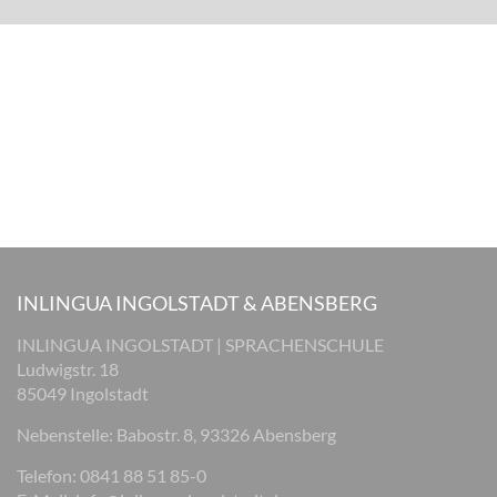
INLINGUA INGOLSTADT & ABENSBERG
INLINGUA INGOLSTADT | SPRACHENSCHULE
Ludwigstr. 18
85049 Ingolstadt
Nebenstelle: Babostr. 8, 93326 Abensberg
Telefon: 0841 88 51 85-0