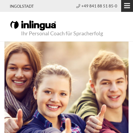
+49 841 88 51 85-0
INGOLSTADT
Ihr Personal Coach für Spracherfolg