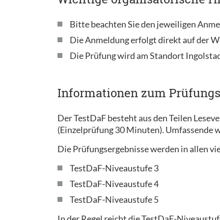
Bitte beachten Sie den jeweiligen Anme
Die Anmeldung erfolgt direkt auf der W
Die Prüfung wird am Standort Ingolsta
Informationen zum Prüfung
Der TestDaF besteht aus den Teilen Lesev
(Einzelprüfung 30 Minuten). Umfassende w
Die Prüfungsergebnisse werden in allen vie
TestDaF-Niveaustufe 3
TestDaF-Niveaustufe 4
TestDaF-Niveaustufe 5
In der Regel reicht die TestDaF-Niveaustuf