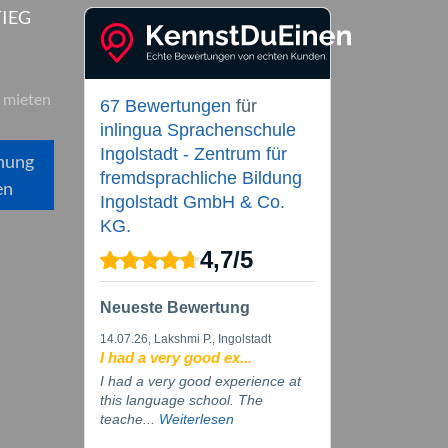
IEG
 mieten
67 Bewertungen
für
inlingua Sprachenschule
Ingolstadt - Zentrum für
hung
fremdsprachliche Bildung
en
Ingolstadt GmbH & Co.
KG.
4,7
/
5
Neueste Bewertung
14.07.26
, Lakshmi P., Ingolstadt
I had a very good ex...
I had a very good experience at
this language school. The
teache...
Weiterlesen