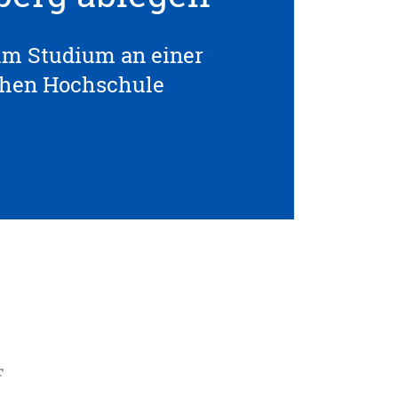
um Studium an einer
chen Hochschule
F