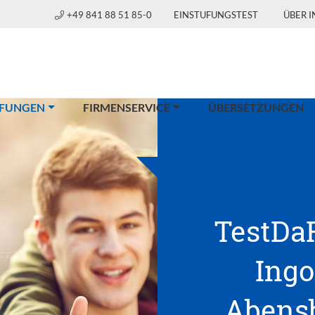
+49 841 88 51 85-0
EINSTUFUNGSTEST
ÜBER 
(CURRENT)
FUNGEN
FIRMENSERVICE
ÜBERSETZUNGEN
TestDaF
Ingo
Abensb