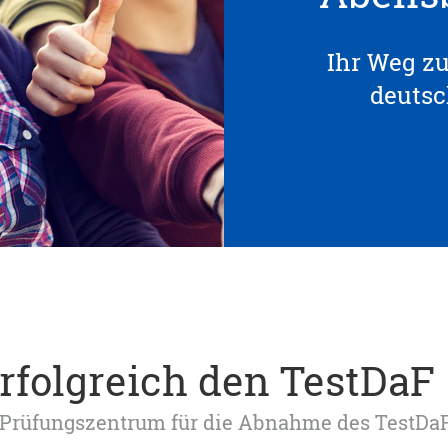
Ihr Weg z
deuts
erfolgreich den TestDaF
tes Prüfungszentrum für die Abnahme des TestDa