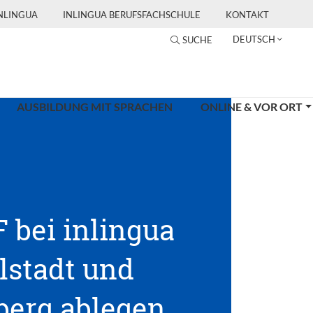
INLINGUA
INLINGUA BERUFSFACHSCHULE
KONTAKT
DEUTSCH
SUCHE
AUSBILDUNG MIT SPRACHEN
ONLINE & VOR ORT
 bei inlingua
lstadt und
erg ablegen