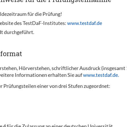
ldezeitraum für die Prüfung!
ebsite des TestDaF-Institutes:
www.testdaf.de
dt durchgeführt.
sformat
erstehen, Hörverstehen, schriftlicher Ausdruck (insgesam
eitere Informationen erhalten Sie auf
www.testdaf.de.
r Prüfungsteilen einer von drei Stufen zugeordnet:
e 4 für die Zulassung an einer deutschen Universität.