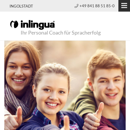
+49 841 88 51 85-0
INGOLSTADT
Ihr Personal Coach für Spracherfolg