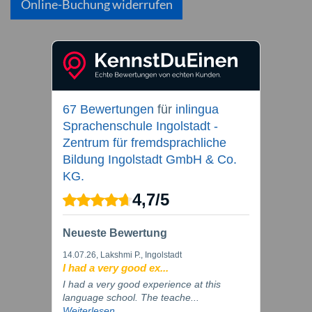
Online-Buchung widerrufen
67 Bewertungen
für
inlingua
Sprachenschule Ingolstadt -
Zentrum für fremdsprachliche
Bildung Ingolstadt GmbH & Co.
KG.
4,7
/
5
Neueste Bewertung
14.07.26
, Lakshmi P., Ingolstadt
I had a very good ex...
I had a very good experience at this
language school. The teache...
Weiterlesen