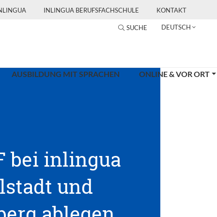
INLINGUA
INLINGUA BERUFSFACHSCHULE
KONTAKT
DEUTSCH
SUCHE
AUSBILDUNG MIT SPRACHEN
ONLINE & VOR ORT
 bei inlingua
lstadt und
erg ablegen