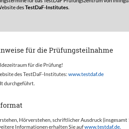
ungstermine für das TestDaF Prüfungszentrum von inlingu
 Website des
TestDaF-Institutes
.
inweise für die Prüfungsteilnahme
ldezeitraum für die Prüfung!
ebsite des TestDaF-Institutes:
www.testdaf.de
dt durchgeführt.
sformat
erstehen, Hörverstehen, schriftlicher Ausdruck (insgesam
eitere Informationen erhalten Sie auf
www.testdaf.de.