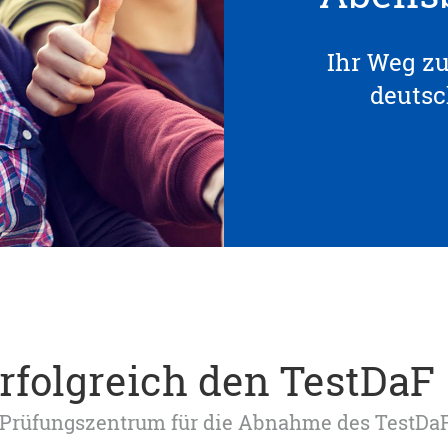
Ihr Weg z
deuts
erfolgreich den TestDaF
tes Prüfungszentrum für die Abnahme des TestDa