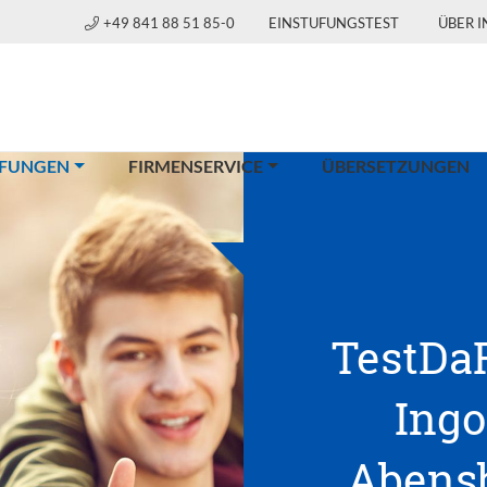
+49 841 88 51 85-0
EINSTUFUNGSTEST
ÜBER 
(CURRENT)
FUNGEN
FIRMENSERVICE
ÜBERSETZUNGEN
TestDaF
Ingo
Abensb