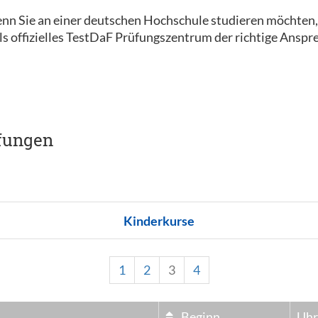
nn Sie an einer deutschen Hochschule studieren möchten
s offizielles TestDaF Prüfungszentrum der richtige Anspre
fungen
Kinderkurse
1
2
3
4
Beginn
Uhr