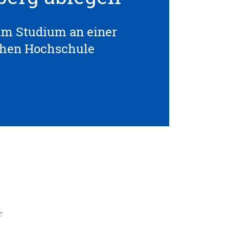
um Studium an einer
chen Hochschule
F