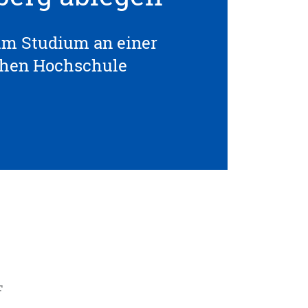
um Studium an einer
chen Hochschule
F