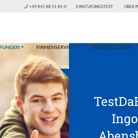
+49 841 88 51 85-0
EINSTUFUNGSTEST
ÜBER 
(CURRENT)
FUNGEN
FIRMENSERVICE
ÜBERSETZUNGEN
TestDaF
Ingo
Abensb