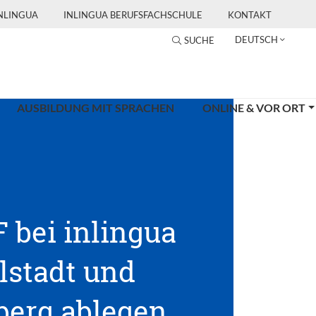
INLINGUA
INLINGUA BERUFSFACHSCHULE
KONTAKT
DEUTSCH
SUCHE
AUSBILDUNG MIT SPRACHEN
ONLINE & VOR ORT
 bei inlingua
lstadt und
erg ablegen