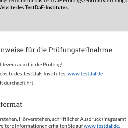
ungstermine für das TestDaF Prüfungszentrum von inlingu
 Website des
TestDaF-Institutes
.
inweise für die Prüfungsteilnahme
ldezeitraum für die Prüfung!
ebsite des TestDaF-Institutes:
www.testdaf.de
dt durchgeführt.
sformat
erstehen, Hörverstehen, schriftlicher Ausdruck (insgesam
eitere Informationen erhalten Sie auf
www.testdaf.de.