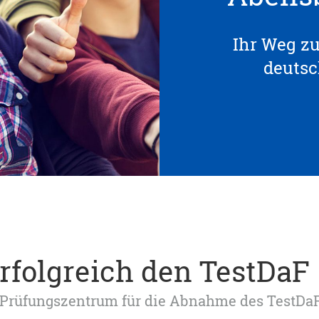
Ihr Weg z
deuts
erfolgreich den TestDaF
tes Prüfungszentrum für die Abnahme des TestDa