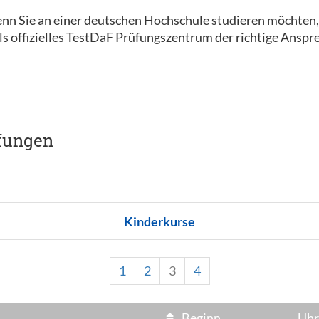
nn Sie an einer deutschen Hochschule studieren möchten
s offizielles TestDaF Prüfungszentrum der richtige Anspre
fungen
Kinderkurse
1
2
3
4
Beginn
Uhr