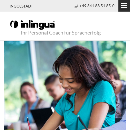
+49 841 88 51 85-0
INGOLSTADT
Ihr Personal Coach für Spracherfolg