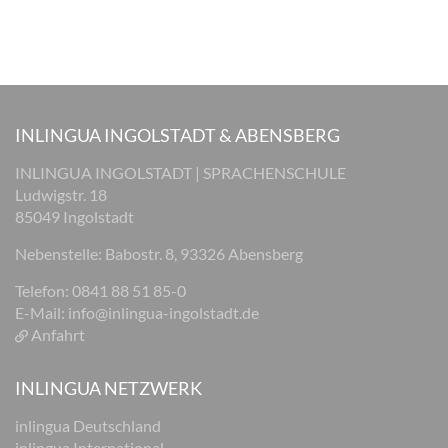
INLINGUA INGOLSTADT & ABENSBERG
INLINGUA INGOLSTADT | SPRACHENSCHULE
Ludwigstr. 18
85049 Ingolstadt
Nebenstelle: Babostr. 8, 93326 Abensberg
Telefon: 0841 88 51 85-0
E-Mail:
info@inlingua-ingolstadt.de
Anfahrt
INLINGUA NETZWERK
inlingua Deutschland
inlingua International