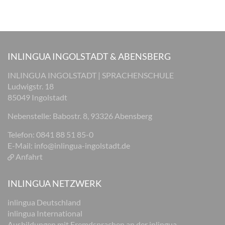
INLINGUA INGOLSTADT & ABENSBERG
INLINGUA INGOLSTADT | SPRACHENSCHULE
Ludwigstr. 18
85049 Ingolstadt
Nebenstelle: Babostr. 8, 93326 Abensberg
Telefon: 0841 88 51 85-0
E-Mail:
info@inlingua-ingolstadt.de
Anfahrt
INLINGUA NETZWERK
inlingua Deutschland
inlingua International
Ausbildungen mit Fremdsprachen an der inlingua