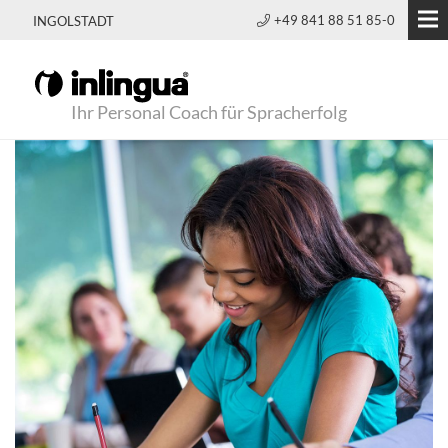
+49 841 88 51 85-0
INGOLSTADT
Ihr Personal Coach für Spracherfolg