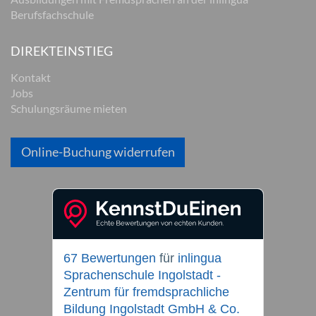
Berufsfachschule
DIREKTEINSTIEG
Kontakt
Jobs
Schulungsräume mieten
Online-Buchung widerrufen
67 Bewertungen
für
inlingua
Sprachenschule Ingolstadt -
Zentrum für fremdsprachliche
Bildung Ingolstadt GmbH & Co.