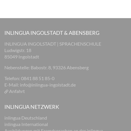
INLINGUA INGOLSTADT & ABENSBERG
INLINGUA INGOLSTADT | SPRACHENSCHULE
Ludwigstr. 18
85049 Ingolstadt
Nebenstelle: Babostr. 8, 93326 Abensberg
Telefon: 0841 88 51 85-0
E-Mail:
info@inlingua-ingolstadt.de
Anfahrt
INLINGUA NETZWERK
inlingua Deutschland
inlingua International
Ausbildungen mit Fremdsprachen an der inlingua