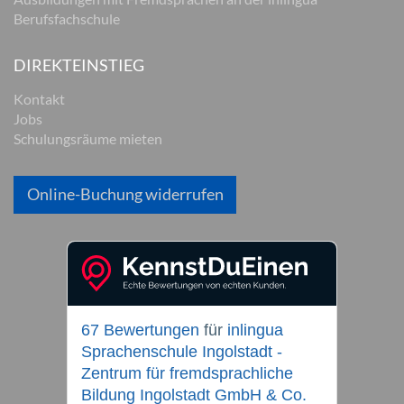
Berufsfachschule
DIREKTEINSTIEG
Kontakt
Jobs
Schulungsräume mieten
Online-Buchung widerrufen
67 Bewertungen
für
inlingua
Sprachenschule Ingolstadt -
Zentrum für fremdsprachliche
Bildung Ingolstadt GmbH & Co.