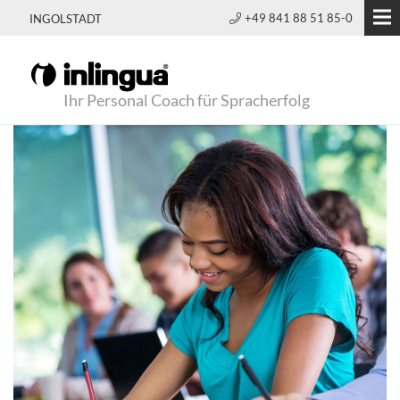
+49 841 88 51 85-0
INGOLSTADT
Ihr Personal Coach für Spracherfolg