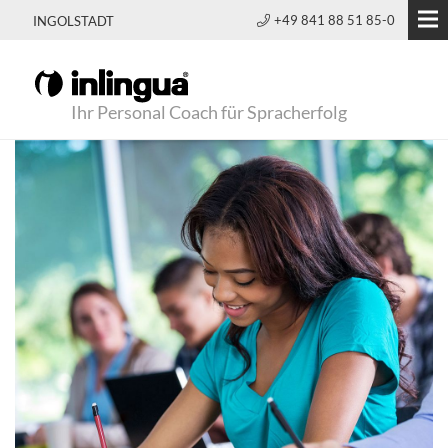
+49 841 88 51 85-0
INGOLSTADT
Ihr Personal Coach für Spracherfolg