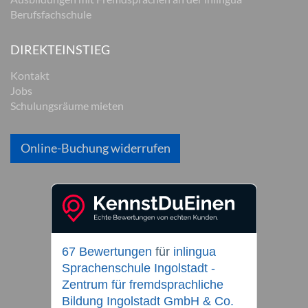
Berufsfachschule
DIREKTEINSTIEG
Kontakt
Jobs
Schulungsräume mieten
Online-Buchung widerrufen
67 Bewertungen
für
inlingua
Sprachenschule Ingolstadt -
Zentrum für fremdsprachliche
Bildung Ingolstadt GmbH & Co.