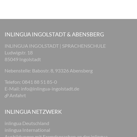
INLINGUA INGOLSTADT & ABENSBERG
INLINGUA INGOLSTADT | SPRACHENSCHULE
Ludwigstr. 18
85049 Ingolstadt
Nebenstelle: Babostr. 8, 93326 Abensberg
Telefon: 0841 88 51 85-0
E-Mail:
info@inlingua-ingolstadt.de
Anfahrt
INLINGUA NETZWERK
inlingua Deutschland
inlingua International
Ausbildungen mit Fremdsprachen an der inlingua