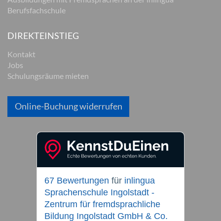
Berufsfachschule
DIREKTEINSTIEG
Kontakt
Jobs
Schulungsräume mieten
Online-Buchung widerrufen
67 Bewertungen
für
inlingua
Sprachenschule Ingolstadt -
Zentrum für fremdsprachliche
Bildung Ingolstadt GmbH & Co.