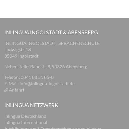
INLINGUA INGOLSTADT & ABENSBERG
INLINGUA INGOLSTADT | SPRACHENSCHULE
Ludwigstr. 18
85049 Ingolstadt
Nebenstelle: Babostr. 8, 93326 Abensberg
Telefon: 0841 88 51 85-0
E-Mail:
info@inlingua-ingolstadt.de
Anfahrt
INLINGUA NETZWERK
inlingua Deutschland
inlingua International
Ausbildungen mit Fremdsprachen an der inlingua