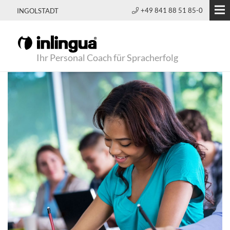
+49 841 88 51 85-0
INGOLSTADT
Ihr Personal Coach für Spracherfolg