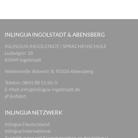
INLINGUA INGOLSTADT & ABENSBERG
INLINGUA INGOLSTADT | SPRACHENSCHULE
Ludwigstr. 18
85049 Ingolstadt
Nebenstelle: Babostr. 8, 93326 Abensberg
Telefon: 0841 88 51 85-0
E-Mail:
info@inlingua-ingolstadt.de
Anfahrt
INLINGUA NETZWERK
inlingua Deutschland
inlingua International
Ausbildungen mit Fremdsprachen an der inlingua