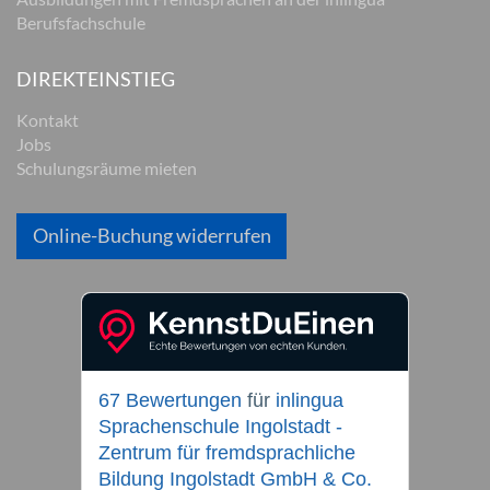
Berufsfachschule
DIREKTEINSTIEG
Kontakt
Jobs
Schulungsräume mieten
Online-Buchung widerrufen
67 Bewertungen
für
inlingua
Sprachenschule Ingolstadt -
Zentrum für fremdsprachliche
Bildung Ingolstadt GmbH & Co.