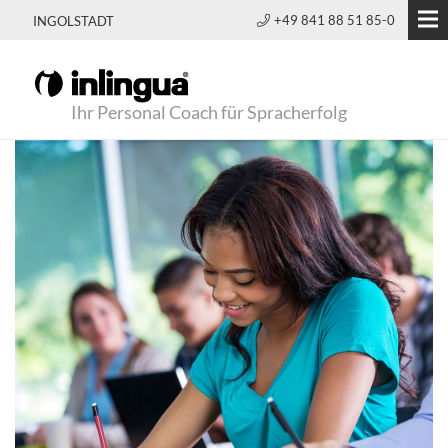
+49 841 88 51 85-0
INGOLSTADT
Ihr Personal Coach für Spracherfolg