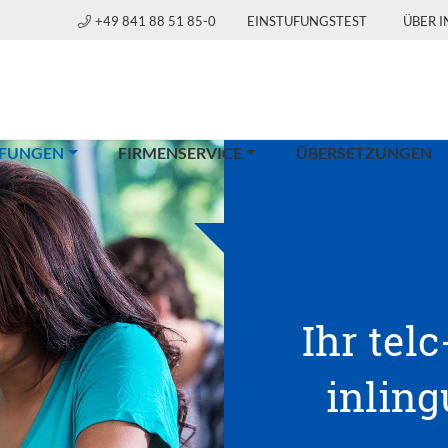
+49 841 88 51 85-0
EINSTUFUNGSTEST
ÜBER 
(CURRENT)
FUNGEN
FIRMENSERVICE
ÜBERSETZUNGEN
Ihr telc
inlin