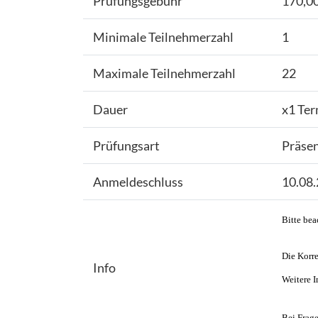
Prüfungsgebühr
170,00
Minimale Teilnehmerzahl
1
Maximale Teilnehmerzahl
22
Dauer
x1 Ter
Prüfungsart
Präse
Anmeldeschluss
10.08
Bitte bea
Die Korre
Info
Weitere I
Bei Frage