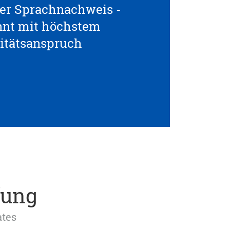
ller Sprachnachweis -
nnt mit höchstem
itätsanspruch
fung
ates