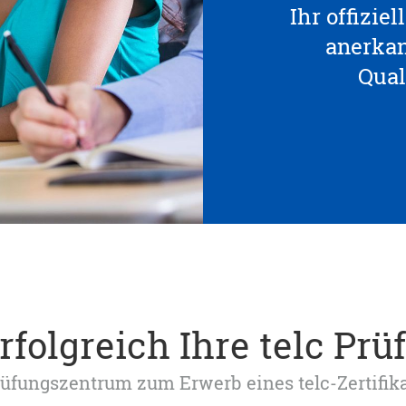
Ihr offizie
anerka
Qual
rfolgreich Ihre telc Prü
 Prüfungszentrum zum Erwerb eines telc-Zertifik