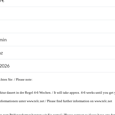
 €
min
nz
.2026
chten Sie: / Please note:
ktur dauert in der Regel 4-6 Wochen. / It will take approx. 4-6 weeks until you get y
nformationen unter www.telc.net / Please find further information on www.telc.net
n zum Prüfungsformat beraten wir Sie gerne! / Please contact us if you have any fur