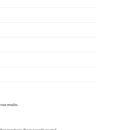
our results.
ther questions about our telc exams!