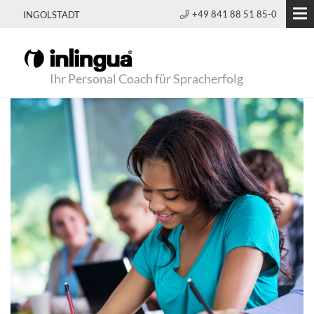
+49 841 88 51 85-0
INGOLSTADT
Ihr Personal Coach für Spracherfolg