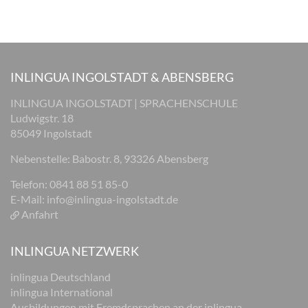
INLINGUA INGOLSTADT & ABENSBERG
INLINGUA INGOLSTADT | SPRACHENSCHULE
Ludwigstr. 18
85049 Ingolstadt
Nebenstelle: Babostr. 8, 93326 Abensberg
Telefon: 0841 88 51 85-0
E-Mail:
info@inlingua-ingolstadt.de
Anfahrt
INLINGUA NETZWERK
inlingua Deutschland
inlingua International
Ausbildungen mit Fremdsprachen an der inlingua