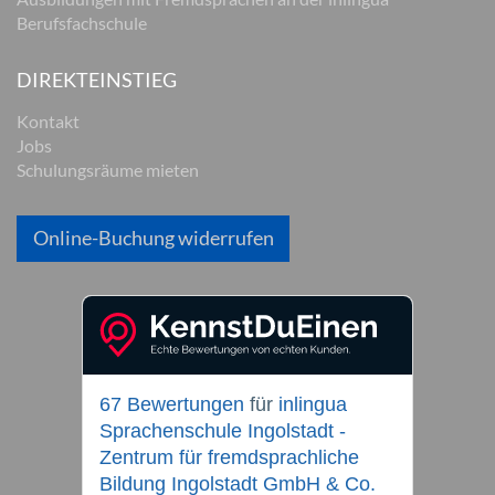
Berufsfachschule
DIREKTEINSTIEG
Kontakt
Jobs
Schulungsräume mieten
Online-Buchung widerrufen
67 Bewertungen
für
inlingua
Sprachenschule Ingolstadt -
Zentrum für fremdsprachliche
Bildung Ingolstadt GmbH & Co.