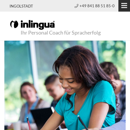
+49 841 88 51 85-0
INGOLSTADT
Ihr Personal Coach für Spracherfolg