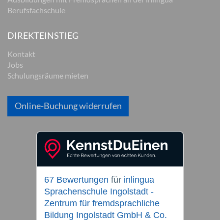
Berufsfachschule
DIREKTEINSTIEG
Kontakt
Jobs
Schulungsräume mieten
Online-Buchung widerrufen
67 Bewertungen
für
inlingua
Sprachenschule Ingolstadt -
Zentrum für fremdsprachliche
Bildung Ingolstadt GmbH & Co.