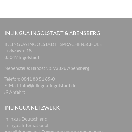
INLINGUA INGOLSTADT & ABENSBERG
INLINGUA INGOLSTADT | SPRACHENSCHULE
Ludwigstr. 18
85049 Ingolstadt
Nebenstelle: Babostr. 8, 93326 Abensberg
Telefon: 0841 88 51 85-0
E-Mail:
info@inlingua-ingolstadt.de
Anfahrt
INLINGUA NETZWERK
inlingua Deutschland
inlingua International
Ausbildungen mit Fremdsprachen an der inlingua