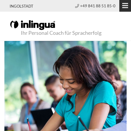
+49 841 88 51 85-0
INGOLSTADT
Ihr Personal Coach für Spracherfolg