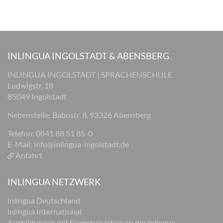
INLINGUA INGOLSTADT & ABENSBERG
INLINGUA INGOLSTADT | SPRACHENSCHULE
Ludwigstr. 18
85049 Ingolstadt
Nebenstelle: Babostr. 8, 93326 Abensberg
Telefon: 0841 88 51 85-0
E-Mail:
info@inlingua-ingolstadt.de
Anfahrt
INLINGUA NETZWERK
inlingua Deutschland
inlingua International
Ausbildungen mit Fremdsprachen an der inlingua