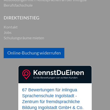
Berufsfachschule
DIREKTEINSTIEG
Kontakt
Jobs
Schulungsräume mieten
Online-Buchung widerrufen
67 Bewertungen
für
inlingua
Sprachenschule Ingolstadt -
Zentrum für fremdsprachliche
Bildung Ingolstadt GmbH & Co.