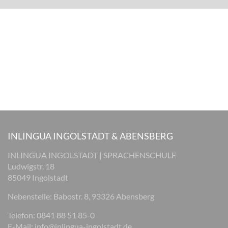
INLINGUA INGOLSTADT & ABENSBERG
INLINGUA INGOLSTADT | SPRACHENSCHULE
Ludwigstr. 18
85049 Ingolstadt
Nebenstelle: Babostr. 8, 93326 Abensberg
Telefon: 0841 88 51 85-0
E-Mail:
info@inlingua-ingolstadt.de