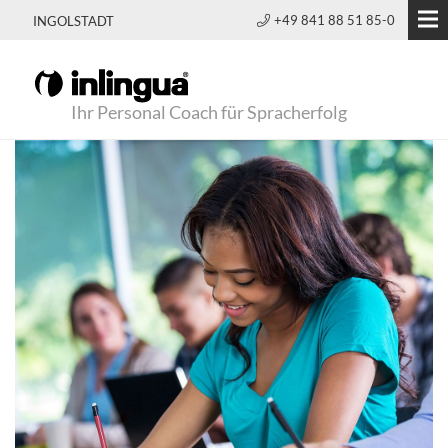
+49 841 88 51 85-0
INGOLSTADT
Ihr Personal Coach für Spracherfolg