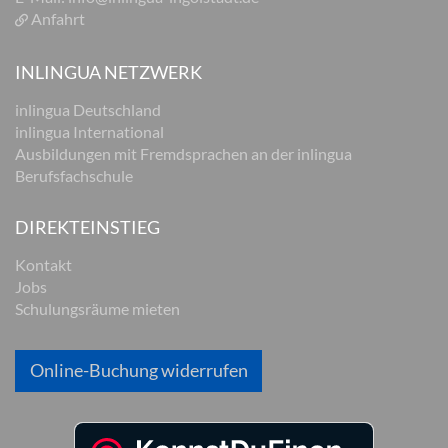
Anfahrt
INLINGUA NETZWERK
inlingua Deutschland
inlingua International
Ausbildungen mit Fremdsprachen an der inlingua
Berufsfachschule
DIREKTEINSTIEG
Kontakt
Jobs
Schulungsräume mieten
Online-Buchung widerrufen