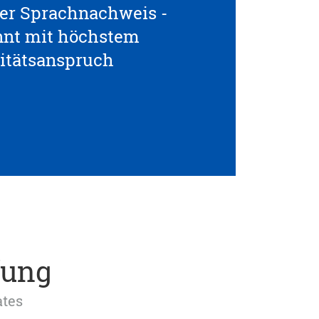
ller Sprachnachweis -
nnt mit höchstem
itätsanspruch
fung
ates