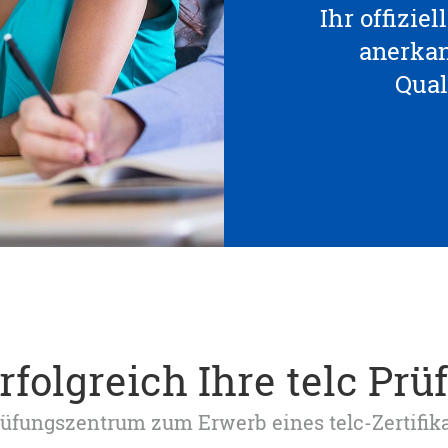
Ihr offizie
anerka
Qual
rfolgreich Ihre telc Prü
 Prüfungszentrum zum Erwerb eines telc-Zertifik