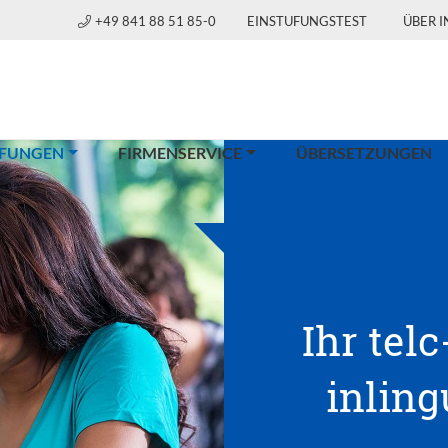
+49 841 88 51 85-0
EINSTUFUNGSTEST
ÜBER 
(CURRENT)
FUNGEN
FIRMENSERVICE
ÜBERSETZUNGEN
Ihr telc
inlin