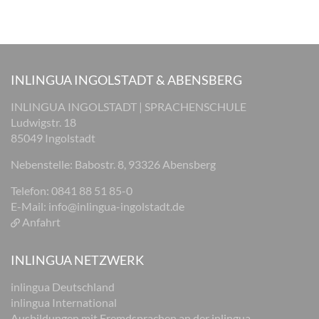
INLINGUA INGOLSTADT & ABENSBERG
INLINGUA INGOLSTADT | SPRACHENSCHULE
Ludwigstr. 18
85049 Ingolstadt
Nebenstelle: Babostr. 8, 93326 Abensberg
Telefon: 0841 88 51 85-0
E-Mail:
info@inlingua-ingolstadt.de
Anfahrt
INLINGUA NETZWERK
inlingua Deutschland
inlingua International
Ausbildungen mit Fremdsprachen an der inlingua