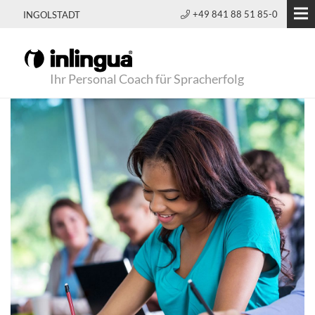
+49 841 88 51 85-0
INGOLSTADT
Ihr Personal Coach für Spracherfolg