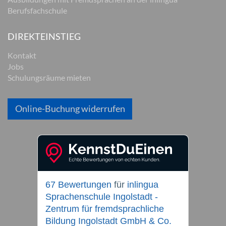
Berufsfachschule
DIREKTEINSTIEG
Kontakt
Jobs
Schulungsräume mieten
Online-Buchung widerrufen
67 Bewertungen
für
inlingua
Sprachenschule Ingolstadt -
Zentrum für fremdsprachliche
Bildung Ingolstadt GmbH & Co.