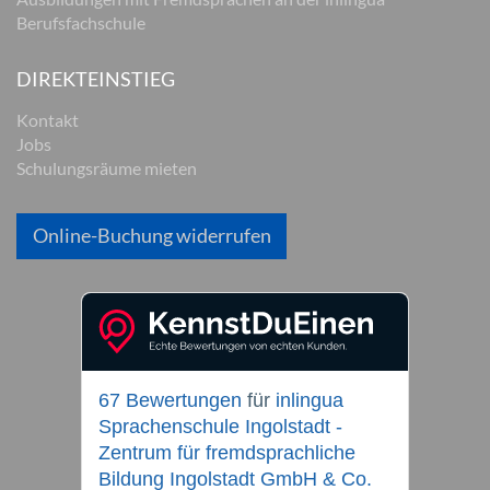
Berufsfachschule
DIREKTEINSTIEG
Kontakt
Jobs
Schulungsräume mieten
Online-Buchung widerrufen
67 Bewertungen
für
inlingua
Sprachenschule Ingolstadt -
Zentrum für fremdsprachliche
Bildung Ingolstadt GmbH & Co.