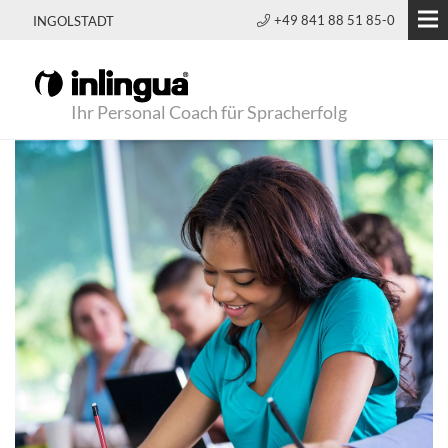
+49 841 88 51 85-0
INGOLSTADT
Ihr Personal Coach für Spracherfolg