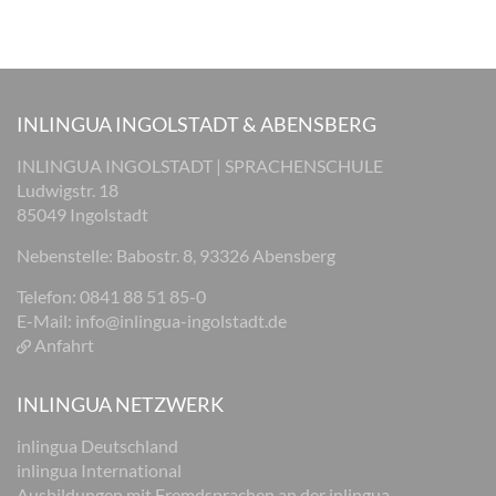
INLINGUA INGOLSTADT & ABENSBERG
INLINGUA INGOLSTADT | SPRACHENSCHULE
Ludwigstr. 18
85049 Ingolstadt
Nebenstelle: Babostr. 8, 93326 Abensberg
Telefon: 0841 88 51 85-0
E-Mail:
info@inlingua-ingolstadt.de
Anfahrt
INLINGUA NETZWERK
inlingua Deutschland
inlingua International
Ausbildungen mit Fremdsprachen an der inlingua