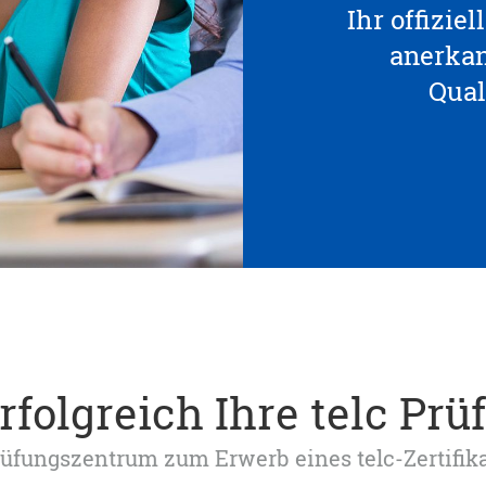
Ihr offizie
anerka
Qual
rfolgreich Ihre telc Prü
 Prüfungszentrum zum Erwerb eines telc-Zertifik