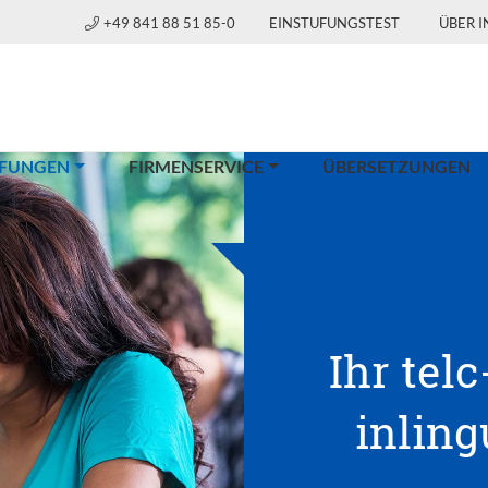
+49 841 88 51 85-0
EINSTUFUNGSTEST
ÜBER 
(CURRENT)
FUNGEN
FIRMENSERVICE
ÜBERSETZUNGEN
Ihr telc
inlin