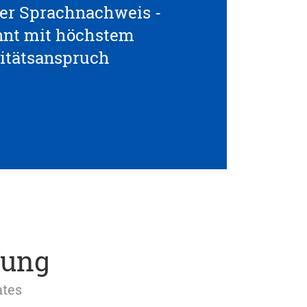
ller Sprachnachweis -
nnt mit höchstem
itätsanspruch
fung
ates