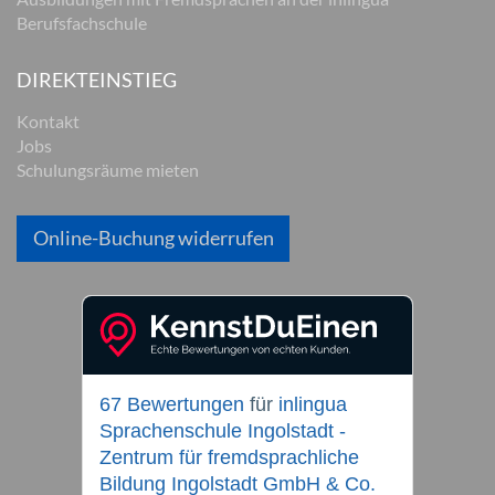
Berufsfachschule
DIREKTEINSTIEG
Kontakt
Jobs
Schulungsräume mieten
Online-Buchung widerrufen
67 Bewertungen
für
inlingua
Sprachenschule Ingolstadt -
Zentrum für fremdsprachliche
Bildung Ingolstadt GmbH & Co.