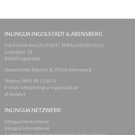
INLINGUA INGOLSTADT & ABENSBERG
INLINGUA INGOLSTADT | SPRACHENSCHULE
Ludwigstr. 18
85049 Ingolstadt
Nebenstelle: Babostr. 8, 93326 Abensberg
Telefon: 0841 88 51 85-0
E-Mail:
info@inlingua-ingolstadt.de
Anfahrt
INLINGUA NETZWERK
inlingua Deutschland
inlingua International
Ausbildungen mit Fremdsprachen an der inlingua