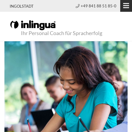
+49 841 88 51 85-0
INGOLSTADT
Ihr Personal Coach für Spracherfolg