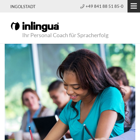
+49 841 88 51 85-0
INGOLSTADT
Ihr Personal Coach für Spracherfolg