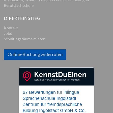
Berufsfachschule
DIREKTEINSTIEG
Kontakt
Jobs
Schulungsräume mieten
Online-Buchung widerrufen
67 Bewertungen
für
inlingua
Sprachenschule Ingolstadt -
Zentrum für fremdsprachliche
Bildung Ingolstadt GmbH & Co.