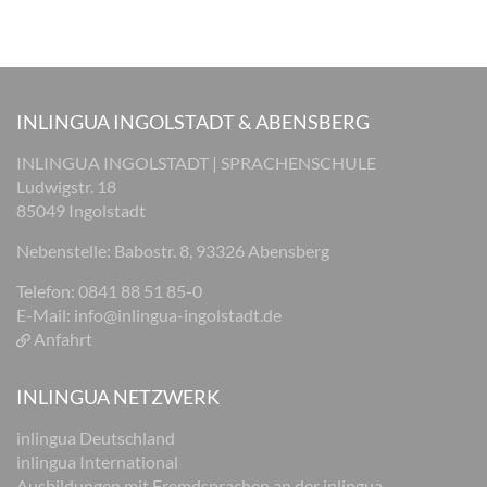
INLINGUA INGOLSTADT & ABENSBERG
INLINGUA INGOLSTADT | SPRACHENSCHULE
Ludwigstr. 18
85049 Ingolstadt
Nebenstelle: Babostr. 8, 93326 Abensberg
Telefon: 0841 88 51 85-0
E-Mail:
info@inlingua-ingolstadt.de
Anfahrt
INLINGUA NETZWERK
inlingua Deutschland
inlingua International
Ausbildungen mit Fremdsprachen an der inlingua