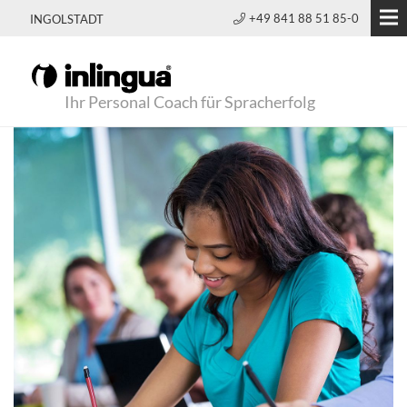
+49 841 88 51 85-0
INGOLSTADT
Ihr Personal Coach für Spracherfolg