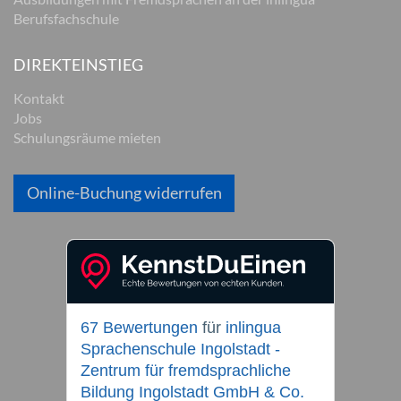
Berufsfachschule
DIREKTEINSTIEG
Kontakt
Jobs
Schulungsräume mieten
Online-Buchung widerrufen
67 Bewertungen
für
inlingua
Sprachenschule Ingolstadt -
Zentrum für fremdsprachliche
Bildung Ingolstadt GmbH & Co.