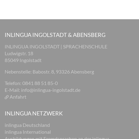
INLINGUA INGOLSTADT & ABENSBERG
INLINGUA INGOLSTADT | SPRACHENSCHULE
Ludwigstr. 18
85049 Ingolstadt
Nebenstelle: Babostr. 8, 93326 Abensberg
Telefon: 0841 88 51 85-0
E-Mail:
info@inlingua-ingolstadt.de
Anfahrt
INLINGUA NETZWERK
inlingua Deutschland
inlingua International
Ausbildungen mit Fremdsprachen an der inlingua