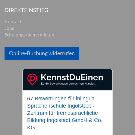
DIREKTEINSTIEG
Kontakt
Jobs
Schulungsräume mieten
Online-Buchung widerrufen
67 Bewertungen
für
inlingua
Sprachenschule Ingolstadt -
Zentrum für fremdsprachliche
Bildung Ingolstadt GmbH & Co.
KG.