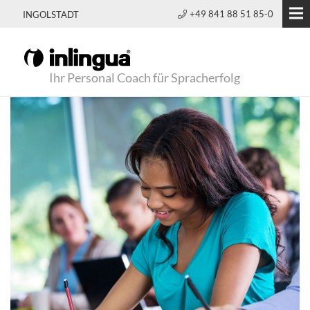
+49 841 88 51 85-0
INGOLSTADT
Ihr Personal Coach für Spracherfolg