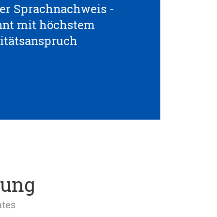
ller Sprachnachweis -
nnt mit höchstem
itätsanspruch
fung
ates