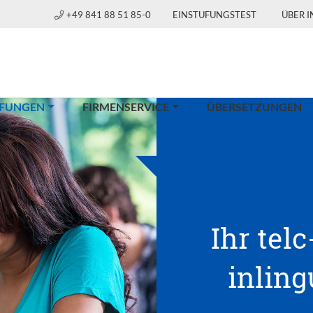
+49 841 88 51 85-0
EINSTUFUNGSTEST
ÜBER 
(CURRENT)
FUNGEN
FIRMENSERVICE
ÜBERSETZUNGEN
Ihr telc
inlin