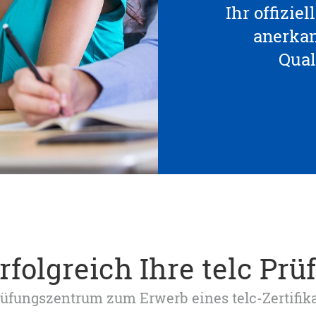
Ihr offizie
anerka
Qual
rfolgreich Ihre telc Prü
 Prüfungszentrum zum Erwerb eines telc-Zertifik