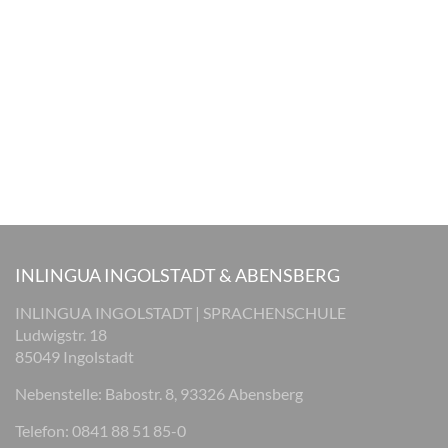
INLINGUA INGOLSTADT & ABENSBERG
INLINGUA INGOLSTADT | SPRACHENSCHULE
Ludwigstr. 18
85049 Ingolstadt
Nebenstelle: Babostr. 8, 93326 Abensberg
Telefon: 0841 88 51 85-0