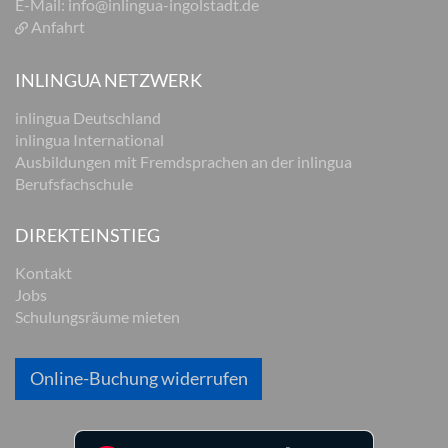
E-Mail:
info@inlingua-ingolstadt.de
Anfahrt
INLINGUA NETZWERK
inlingua Deutschland
inlingua International
Ausbildungen mit Fremdsprachen an der inlingua
Berufsfachschule
DIREKTEINSTIEG
Kontakt
Jobs
Schulungsräume mieten
Online-Buchung widerrufen