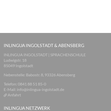
INLINGUA INGOLSTADT & ABENSBERG
INLINGUA INGOLSTADT | SPRACHENSCHULE
Ludwigstr. 18
85049 Ingolstadt
Nebenstelle: Babostr. 8, 93326 Abensberg
Telefon: 0841 88 51 85-0
E-Mail:
info@inlingua-ingolstadt.de
Anfahrt
INLINGUA NETZWERK