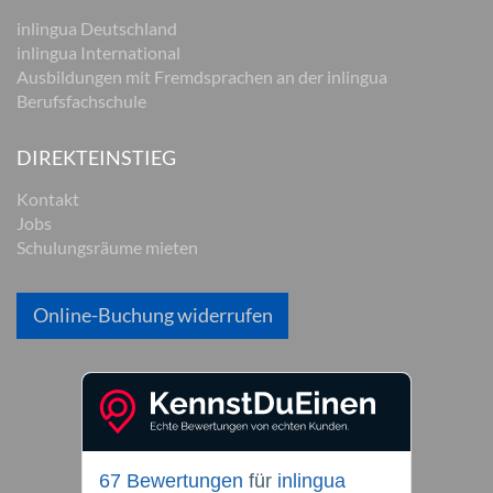
inlingua Deutschland
inlingua International
Ausbildungen mit Fremdsprachen an der inlingua
Berufsfachschule
DIREKTEINSTIEG
Kontakt
Jobs
Schulungsräume mieten
Online-Buchung widerrufen
67 Bewertungen
für
inlingua