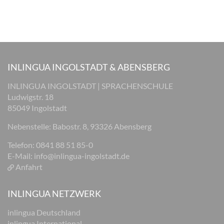
INLINGUA INGOLSTADT & ABENSBERG
INLINGUA INGOLSTADT | SPRACHENSCHULE
Ludwigstr. 18
85049 Ingolstadt
Nebenstelle: Babostr. 8, 93326 Abensberg
Telefon: 0841 88 51 85-0
E-Mail:
info@inlingua-ingolstadt.de
Anfahrt
INLINGUA NETZWERK
inlingua Deutschland
inlingua International