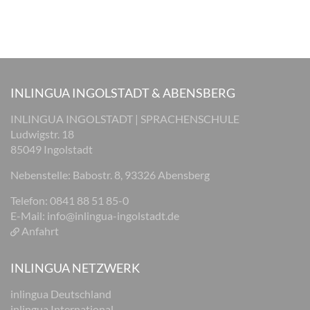
INLINGUA INGOLSTADT & ABENSBERG
INLINGUA INGOLSTADT | SPRACHENSCHULE
Ludwigstr. 18
85049 Ingolstadt
Nebenstelle: Babostr. 8, 93326 Abensberg
Telefon: 0841 88 51 85-0
E-Mail:
info@inlingua-ingolstadt.de
Anfahrt
INLINGUA NETZWERK
inlingua Deutschland
inlingua International