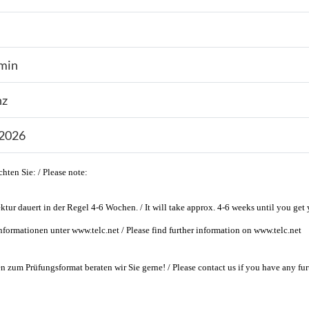
min
nz
.2026
chten Sie: / Please note:
ktur dauert in der Regel 4-6 Wochen. / It will take approx. 4-6 weeks until you get y
nformationen unter www.telc.net / Please find further information on www.telc.net
n zum Prüfungsformat beraten wir Sie gerne! / Please contact us if you have any fur