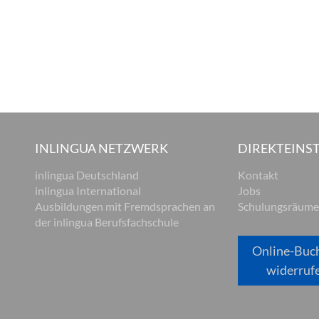
INLINGUA NETZWERK
DIREKTEINST
inlingua Deutschland
Kontakt
inlingua International
Jobs
Ausbildungen mit Fremdsprachen an
Schulungsräume
der inlingua Berufsfachschule
Online-Buc
widerruf