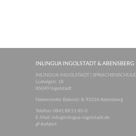
INLINGUA INGOLSTADT & ABENSBERG
INLINGUA INGOLSTADT | SPRACHENSCHULE
Ludwigstr. 18
85049 Ingolstadt
Nebenstelle: Babostr. 8, 93326 Abensberg
Telefon: 0841 88 51 85-0
E-Mail:
info@inlingua-ingolstadt.de
Anfahrt