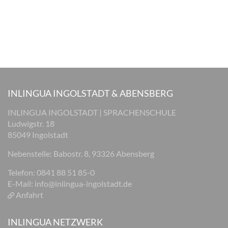
INLINGUA INGOLSTADT & ABENSBERG
INLINGUA INGOLSTADT | SPRACHENSCHULE
Ludwigstr. 18
85049 Ingolstadt
Nebenstelle: Babostr. 8, 93326 Abensberg
Telefon: 0841 88 51 85-0
E-Mail:
info@inlingua-ingolstadt.de
Anfahrt
INLINGUA NETZWERK