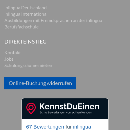
inlingua Deutschland
inlingua International
Ausbildungen mit Fremdsprachen an der inlingua
Berufsfachschule
DIREKTEINSTIEG
Kontakt
Jobs
Schulungsräume mieten
Online-Buchung widerrufen
67 Bewertungen
für
inlingua