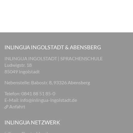
INLINGUA INGOLSTADT & ABENSBERG
INLINGUA INGOLSTADT | SPRACHENSCHULE
Ludwigstr. 18
85049 Ingolstadt
Nebenstelle: Babostr. 8, 93326 Abensberg
Telefon: 0841 88 51 85-0
E-Mail:
info@inlingua-ingolstadt.de
Anfahrt
INLINGUA NETZWERK