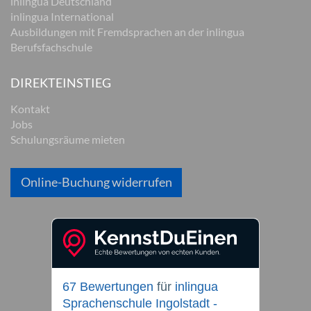
inlingua Deutschland
inlingua International
Ausbildungen mit Fremdsprachen an der inlingua
Berufsfachschule
DIREKTEINSTIEG
Kontakt
Jobs
Schulungsräume mieten
Online-Buchung widerrufen
67 Bewertungen
für
inlingua
Sprachenschule Ingolstadt -