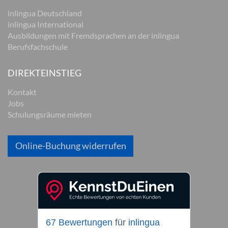
inlingua Deutschland
inlingua International
Ausbildungen mit Fremdsprachen an der inlingua
Berufsfachschule
DIREKTEINSTIEG
Kontakt
Jobs
Schulungsräume mieten
Online-Buchung widerrufen
67 Bewertungen
für
inlingua