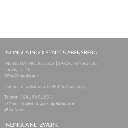
INLINGUA INGOLSTADT & ABENSBERG
INLINGUA INGOLSTADT | SPRACHENSCHULE
Ludwigstr. 18
85049 Ingolstadt
Nebenstelle: Babostr. 8, 93326 Abensberg
Telefon: 0841 88 51 85-0
E-Mail:
info@inlingua-ingolstadt.de
Anfahrt
INLINGUA NETZWERK