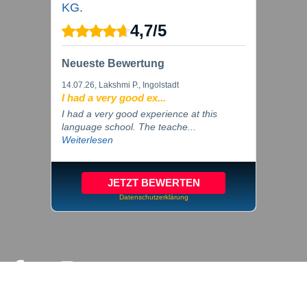
KG.
4,7
/
5
Neueste Bewertung
14.07.26
, Lakshmi P., Ingolstadt
I had a very good ex...
I had a very good experience at this
language school. The teache...
Weiterlesen
JETZT BEWERTEN
Datenschutzerklärung