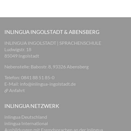
INLINGUA INGOLSTADT & ABENSBERG
INLINGUA INGOLSTADT | SPRACHENSCHULE
Ludwigstr. 18
85049 Ingolstadt
Nebenstelle: Babostr. 8, 93326 Abensberg
Telefon: 0841 88 51 85-0
E-Mail:
info@inlingua-ingolstadt.de
Anfahrt
INLINGUA NETZWERK
inlingua Deutschland
inlingua International
Ausbildungen mit Fremdsprachen an der inlingua