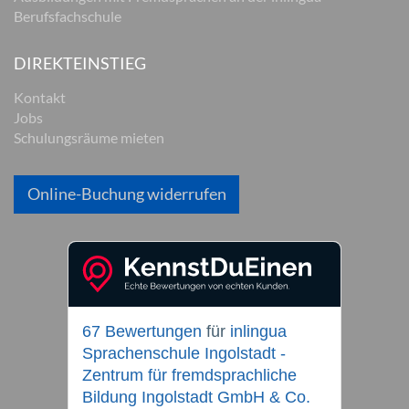
Berufsfachschule
DIREKTEINSTIEG
Kontakt
Jobs
Schulungsräume mieten
Online-Buchung widerrufen
67 Bewertungen
für
inlingua
Sprachenschule Ingolstadt -
Zentrum für fremdsprachliche
Bildung Ingolstadt GmbH & Co.