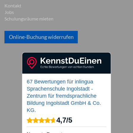
Kontakt
Jobs
Schulungsräume mieten
Online-Buchung widerrufen
67 Bewertungen
für
inlingua
Sprachenschule Ingolstadt -
Zentrum für fremdsprachliche
Bildung Ingolstadt GmbH & Co.
KG.
4,7
/
5