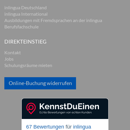
inlingua Deutschland
inlingua International
Ausbildungen mit Fremdsprachen an der inlingua
Berufsfachschule
DIREKTEINSTIEG
Kontakt
Jobs
Schulungsräume mieten
Online-Buchung widerrufen
67 Bewertungen
für
inlingua