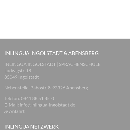
INLINGUA INGOLSTADT & ABENSBERG
INLINGUA INGOLSTADT | SPRACHENSCHULE
Ludwigstr. 18
85049 Ingolstadt
Nebenstelle: Babostr. 8, 93326 Abensberg
Telefon: 0841 88 51 85-0
E-Mail:
info@inlingua-ingolstadt.de
Anfahrt
INLINGUA NETZWERK