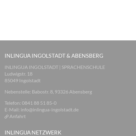
INLINGUA INGOLSTADT & ABENSBERG
INLINGUA INGOLSTADT | SPRACHENSCHULE
Ludwigstr. 18
85049 Ingolstadt
Nebenstelle: Babostr. 8, 93326 Abensberg
Telefon: 0841 88 51 85-0
E-Mail:
info@inlingua-ingolstadt.de
Anfahrt
INLINGUA NETZWERK