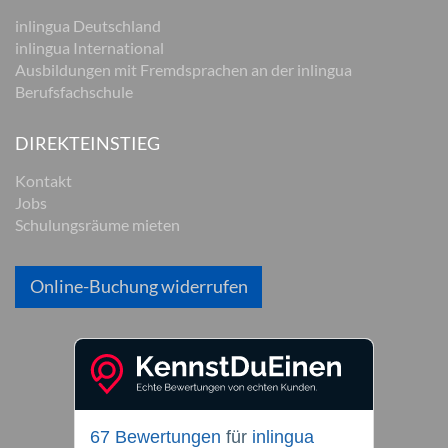
inlingua Deutschland
inlingua International
Ausbildungen mit Fremdsprachen an der inlingua
Berufsfachschule
DIREKTEINSTIEG
Kontakt
Jobs
Schulungsräume mieten
Online-Buchung widerrufen
67 Bewertungen
für
inlingua