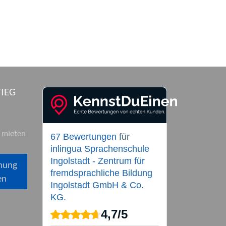
IEG
 mieten
67 Bewertungen
für
inlingua Sprachenschule
Ingolstadt - Zentrum für
hung
fremdsprachliche Bildung
en
Ingolstadt GmbH & Co.
KG.
4,7
/
5