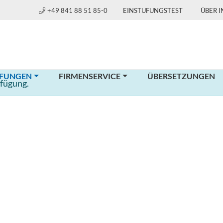
+49 841 88 51 85-0
EINSTUFUNGSTEST
ÜBER 
(CURRENT)
FUNGEN
FIRMENSERVICE
ÜBERSETZUNGEN
rfügung.