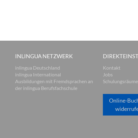
INLINGUA NETZWERK
DIREKTEINST
inlingua Deutschland
Kontakt
inlingua International
Jobs
Ausbildungen mit Fremdsprachen an
Schulungsräume
der inlingua Berufsfachschule
Online-Buc
widerruf