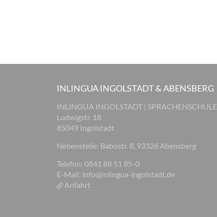
INLINGUA INGOLSTADT & ABENSBERG
INLINGUA INGOLSTADT | SPRACHENSCHULE
Ludwigstr. 18
85049 Ingolstadt
Nebenstelle: Babostr. 8, 93326 Abensberg
Telefon: 0841 88 51 85-0
E-Mail:
info@inlingua-ingolstadt.de
Anfahrt